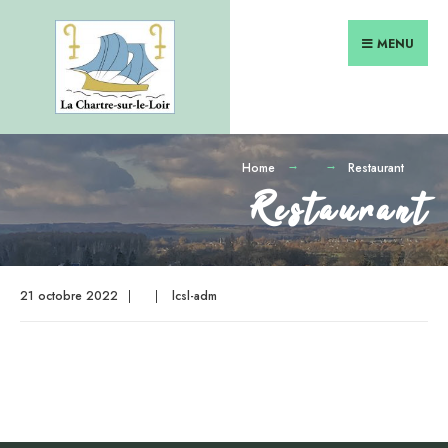
Search
Skip
for:
to
MENU
content
Home
Restaurant
Restaurant
21 octobre 2022
|
|
lcsl-adm