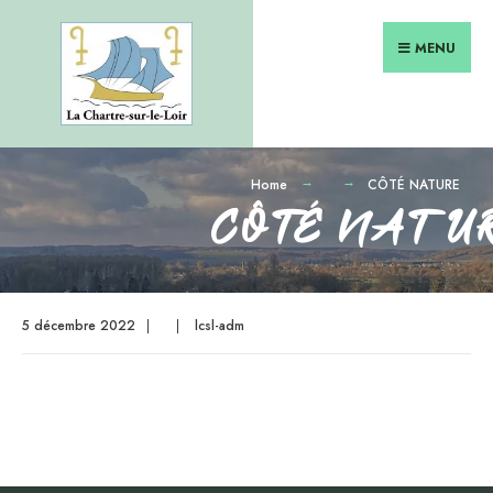
Search
Skip
for:
to
MENU
content
Home
CÔTÉ NATURE
CÔTÉ NATU
5 décembre 2022
|
|
lcsl-adm